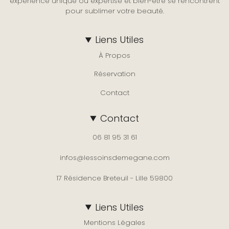
expérience unique où expertise et bien-être se rencontrent
pour sublimer votre beauté.
Liens Utiles
À Propos
Réservation
Contact
Contact
06 81 95 31 61
infos@lessoinsdemegane.com
17 Résidence Breteuil - Lille 59800
Liens Utiles
Mentions Légales